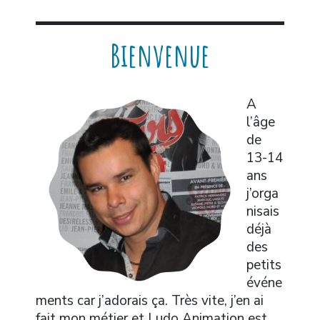
Bienvenue
A
l’âge
de
13-14
ans
j’orga
nisais
déjà
des
petits
événe
ments car j’adorais ça. Très vite, j’en ai
fait mon métier et Ludo Animation est